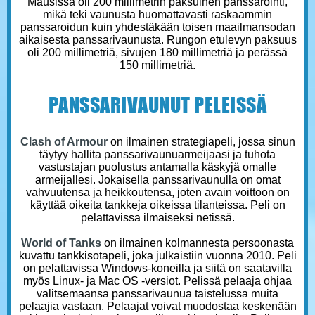
Mausissa oli 200 millimetrin paksuinen panssarointi,
mikä teki vaunusta huomattavasti raskaammin
panssaroidun kuin yhdestäkään toisen maailmansodan
aikaisesta panssarivaunusta. Rungon etulevyn paksuus
oli 200 millimetriä, sivujen 180 millimetriä ja perässä
150 millimetriä.
PANSSARIVAUNUT PELEISSÄ
Clash of Armour
on ilmainen strategiapeli, jossa sinun
täytyy hallita panssarivaunuarmeijaasi ja tuhota
vastustajan puolustus antamalla käskyjä omalle
armeijallesi. Jokaisella panssarivaunulla on omat
vahvuutensa ja heikkoutensa, joten avain voittoon on
käyttää oikeita tankkeja oikeissa tilanteissa. Peli on
pelattavissa ilmaiseksi netissä.
World of Tanks
on ilmainen kolmannesta persoonasta
kuvattu tankkisotapeli, joka julkaistiin vuonna 2010. Peli
on pelattavissa Windows-koneilla ja siitä on saatavilla
myös Linux- ja Mac OS -versiot. Pelissä pelaaja ohjaa
valitsemaansa panssarivaunua taistelussa muita
pelaajia vastaan. Pelaajat voivat muodostaa keskenään