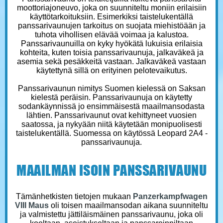
moottoriajoneuvo, joka on suunniteltu moniin erilaisiin
käyttötarkoituksiin. Esimerkiksi taistelukentällä
panssarivaunujen tarkoitus on suojata miehistöään ja
tuhota vihollisen elävää voimaa ja kalustoa.
Panssarivaunuilla on kyky hyökätä lukuisia erilaisia
kohteita, kuten toisia panssarivaunuja, jalkaväkeä ja
asemia sekä pesäkkeitä vastaan. Jalkaväkeä vastaan
käytettynä sillä on erityinen pelotevaikutus.
Panssarivaunun nimitys Suomen kielessä on Saksan
kielestä peräisin. Panssarivaunuja on käytetty
sodankäynnissä jo ensimmäisestä maailmansodasta
lähtien. Panssarivaunut ovat kehittyneet vuosien
saatossa, ja nykyään niitä käytetään monipuolisesti
taistelukentällä. Suomessa on käytössä Leopard 2A4 -
panssarivaunuja.
MAAILMAN ISOIN PANSSARIVAUNU
Tämänhetkisten tietojen mukaan
Panzerkampfwagen
VIII Maus
oli toisen maailmansodan aikana suunniteltu
ja valmistettu jättiläismäinen panssarivaunu, joka oli