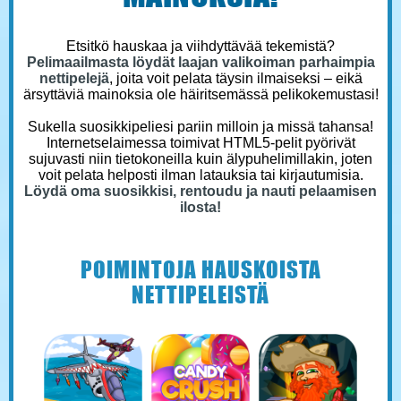
Etsitkö hauskaa ja viihdyttävää tekemistä?
Pelimaailmasta löydät laajan valikoiman parhaimpia
nettipelejä
, joita voit pelata täysin ilmaiseksi – eikä
ärsyttäviä mainoksia ole häiritsemässä pelikokemustasi!
Sukella suosikkipeliesi pariin milloin ja missä tahansa!
Internetselaimessa toimivat HTML5-pelit pyörivät
sujuvasti niin tietokoneilla kuin älypuhelimillakin, joten
voit pelata helposti ilman latauksia tai kirjautumisia.
Löydä oma suosikkisi, rentoudu ja nauti pelaamisen
ilosta!
POIMINTOJA HAUSKOISTA
NETTIPELEISTÄ