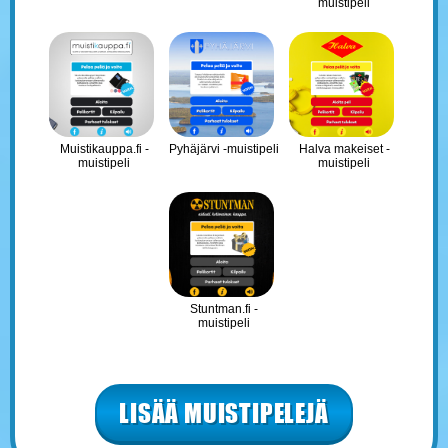
muistipeli
Muistikauppa.fi -
Pyhäjärvi -muistipeli
Halva makeiset -
muistipeli
muistipeli
Stuntman.fi -
muistipeli
LISÄÄ MUISTIPELEJÄ