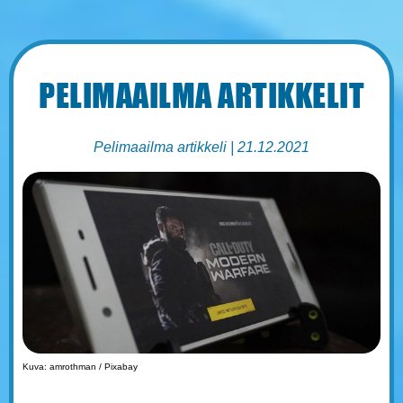
PELIMAAILMA ARTIKKELIT
Pelimaailma artikkeli | 21.12.2021
Kuva: amrothman / Pixabay