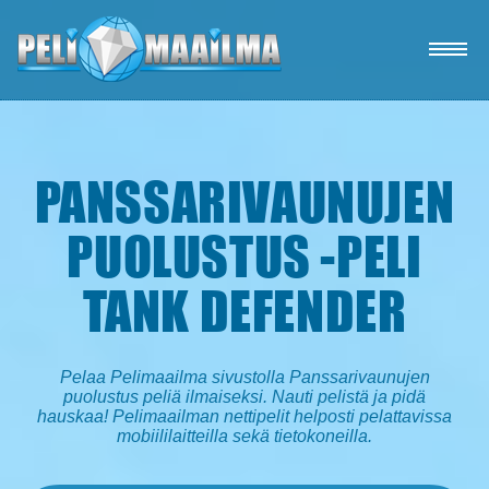
Etusivu
PANSSARIVAUNUJEN
Suosikkipelit
PUOLUSTUS -PELI
Parhaimmat nettipelit - Pelaa ja viihdy
Muistipelit & kilpailut - Voita palkintoja
TANK DEFENDER
Uutiset ja artikkelit
Pelaa Pelimaailma sivustolla Panssarivaunujen
puolustus peliä ilmaiseksi. Nauti pelistä ja pidä
hauskaa! Pelimaailman nettipelit helposti pelattavissa
mobiililaitteilla sekä tietokoneilla.