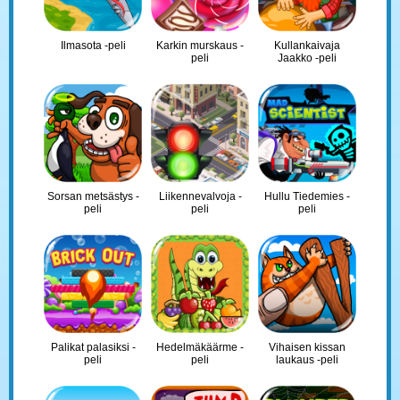
Ilmasota -peli
Karkin murskaus -
Kullankaivaja
peli
Jaakko -peli
Sorsan metsästys -
Liikennevalvoja -
Hullu Tiedemies -
peli
peli
peli
Palikat palasiksi -
Hedelmäkäärme -
Vihaisen kissan
peli
peli
laukaus -peli