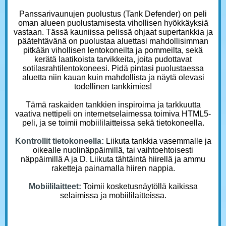
Panssarivaunujen puolustus (Tank Defender) on peli
oman alueen puolustamisesta vihollisen hyökkäyksiä
vastaan. Tässä kauniissa pelissä ohjaat supertankkia ja
päätehtävänä on puolustaa aluettasi mahdollisimman
pitkään vihollisen lentokoneilta ja pommeilta, sekä
kerätä laatikoista tarvikkeita, joita pudottavat
sotilasrahtilentokoneesi. Pidä pintasi puolustaessa
aluetta niin kauan kuin mahdollista ja näytä olevasi
todellinen tankkimies!
Tämä raskaiden tankkien inspiroima ja tarkkuutta
vaativa nettipeli on internetselaimessa toimiva HTML5-
peli, ja se toimii mobiililaitteissa sekä tietokoneella.
Kontrollit tietokoneella:
Liikuta tankkia vasemmalle ja
oikealle nuolinäppäimillä, tai vaihtoehtoisesti
näppäimillä A ja D. Liikuta tähtäintä hiirellä ja ammu
raketteja painamalla hiiren nappia.
Mobiililaitteet:
Toimii kosketusnäytöllä kaikissa
selaimissa ja mobiililaitteissa.