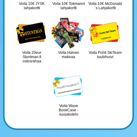
Voita 10€ JYSK
Voita 10€ Tokmanni
Voita 10€ McDonald
lahjakortti
lahjakortti
´s Lahjakortti
Voita 20eur
Voita Halvan
Voita Pohti SkiTeam
Stuntman.fi
makeaa
tuubihuivi
ostosrahaa
Voita Wave
BookCase -
suojakotelo