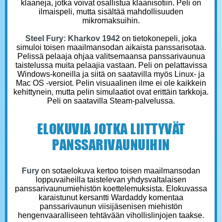
klaaneja, jotka voivat osallistua klaanisotiin. Peli on
ilmaispeli, mutta sisältää mahdollisuuden
mikromaksuihin.
Steel Fury: Kharkov 1942
on tietokonepeli, joka
simuloi toisen maailmansodan aikaista panssarisotaa.
Pelissä pelaaja ohjaa valitsemaansa panssarivaunua
taistelussa muita pelaajia vastaan. Peli on pelattavissa
Windows-koneilla ja siitä on saatavilla myös Linux- ja
Mac OS -versiot. Pelin visuaalinen ilme ei ole kaikkein
kehittynein, mutta pelin simulaatiot ovat erittäin tarkkoja.
Peli on saatavilla Steam-palvelussa.
ELOKUVIA JOTKA LIITTYVÄT
PANSSARIVAUNUIHIN
Fury
on sotaelokuva kertoo toisen maailmansodan
loppuvaiheilla taistelevan yhdysvaltalaisen
panssarivaunumiehistön koettelemuksista. Elokuvassa
karaistunut kersantti Wardaddy komentaa
panssarivaunun viisijäsenisen miehistön
hengenvaaralliseen tehtävään vihollislinjojen taakse.