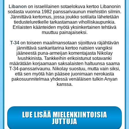
Libanon
on israelilainen sotaelokuva kertoo Libanonin
sodasta vuonna 1982 panssarivaunun miehistön silmin.
Jännittävä kertomus, jossa joukko sotilaita lähetetään
tiedusteluretkelle tarkastamaan viholliskaupunkia.
Erilaisten käänteiden myötä yksinkertainen tehtävä
muuttuu painajaiseksi.
T-34
on toiseen maailmansotaan sijoittuva räjähtävän
jännittävä sankaritarina kertoo natsien vangiksi
jääneestä puna-armeijan komentajasta Nikolay
Ivushkinista. Tankkeihin erikoistunut sotavanki
määrätään korjaamaan saksalaisten haltuunsa saama
T-34-panssarivaunu. Nikolay suostuu, mutta vain siksi,
että sen myötä hän pääsee juonimaan nerokasta
pakosuunnitelmaa yhdessä venäläisen tulkin Anyan
kanssa.
LUE LISÄÄ MIELENKIINTOISIA
JUTTUJA