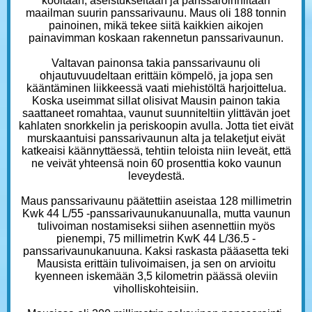
kooltaan, aseistukseltaan ja panssaroinniltaan
maailman suurin panssarivaunu. Maus oli 188 tonnin
painoinen, mikä tekee siitä kaikkien aikojen
painavimman koskaan rakennetun panssarivaunun.
Valtavan painonsa takia panssarivaunu oli
ohjautuvuudeltaan erittäin kömpelö, ja jopa sen
kääntäminen liikkeessä vaati miehistöltä harjoittelua.
Koska useimmat sillat olisivat Mausin painon takia
saattaneet romahtaa, vaunut suunniteltiin ylittävän joet
kahlaten snorkkelin ja periskoopin avulla. Jotta tiet eivät
murskaantuisi panssarivaunun alta ja telaketjut eivät
katkeaisi käännyttäessä, tehtiin teloista niin leveät, että
ne veivät yhteensä noin 60 prosenttia koko vaunun
leveydestä.
Maus panssarivaunu päätettiin aseistaa 128 millimetrin
Kwk 44 L/55 -panssarivaunukanuunalla, mutta vaunun
tulivoiman nostamiseksi siihen asennettiin myös
pienempi, 75 millimetrin KwK 44 L/36.5 -
panssarivaunukanuuna. Kaksi raskasta pääasetta teki
Mausista erittäin tulivoimaisen, ja sen on arvioitu
kyenneen iskemään 3,5 kilometrin päässä oleviin
viholliskohteisiin.