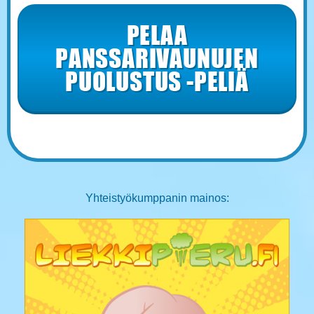
PELAA
PANSSARIVAUNUJEN
PUOLUSTUS -PELIÄ
Yhteistyökumppanin mainos: