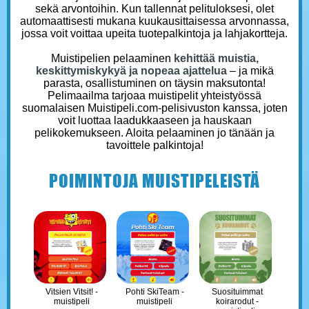
sekä arvontoihin. Kun tallennat pelituloksesi, olet
automaattisesti mukana kuukausittaisessa arvonnassa,
jossa voit voittaa upeita tuotepalkintoja ja lahjakortteja.
Muistipelien pelaaminen
kehittää muistia,
keskittymiskykyä ja nopeaa ajattelua
– ja mikä
parasta, osallistuminen on täysin maksutonta!
Pelimaailma tarjoaa muistipelit yhteistyössä
suomalaisen Muistipeli.com-pelisivuston kanssa, joten
voit luottaa laadukkaaseen ja hauskaan
pelikokemukseen. Aloita pelaaminen jo tänään ja
tavoittele palkintoja!
POIMINTOJA MUISTIPELEISTÄ
Vitsien Vitsit! -
Pohti SkiTeam -
Suosituimmat
muistipeli
muistipeli
koirarodut -