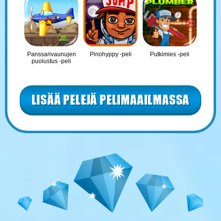
Panssarivaunujen
Pinohyppy -peli
Putkimies -peli
puolustus -peli
LISÄÄ PELEJÄ PELIMAAILMASSA