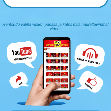
Rentoudu välillä vitsien parissa ja katso mitä naurettavimmat
videot: