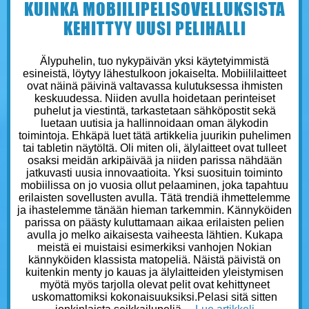
KUINKA MOBIILIPELISOVELLUKSISTA
KEHITTYY UUSI PELIHALLI
Älypuhelin, tuo nykypäivän yksi käytetyimmistä
esineistä, löytyy lähestulkoon jokaiselta. Mobiililaitteet
ovat näinä päivinä valtavassa kulutuksessa ihmisten
keskuudessa. Niiden avulla hoidetaan perinteiset
puhelut ja viestintä, tarkastetaan sähköpostit sekä
luetaan uutisia ja hallinnoidaan oman älykodin
toimintoja. Ehkäpä luet tätä artikkelia juurikin puhelimen
tai tabletin näytöltä. Oli miten oli, älylaitteet ovat tulleet
osaksi meidän arkipäivää ja niiden parissa nähdään
jatkuvasti uusia innovaatioita. Yksi suosituin toiminto
mobiilissa on jo vuosia ollut pelaaminen, joka tapahtuu
erilaisten sovellusten avulla. Tätä trendiä ihmettelemme
ja ihastelemme tänään hieman tarkemmin. Kännyköiden
parissa on päästy kuluttamaan aikaa erilaisten pelien
avulla jo melko aikaisesta vaiheesta lähtien. Kukapa
meistä ei muistaisi esimerkiksi vanhojen Nokian
kännyköiden klassista matopeliä. Näistä päivistä on
kuitenkin menty jo kauas ja älylaitteiden yleistymisen
myötä myös tarjolla olevat pelit ovat kehittyneet
uskomattomiksi kokonaisuuksiksi.Pelasi sitä sitten