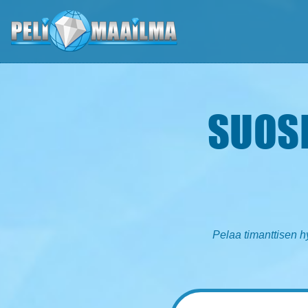
Etusivu
SUOS
Suosikkipelit
Parhaimmat nettipelit - Pelaa ja viihdy
Muistipelit & kilpailut - Voita palkintoja
Uutiset ja artikkelit
Pelaa timanttisen h