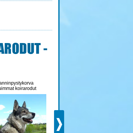
ARODUT -
anninpystykorva
Kääpiösnautseri
uimmat koirarodut
Suosituimmat koirarodut