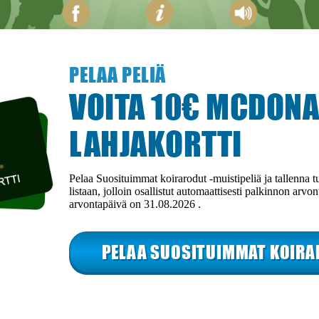
PELAA PELIÄ
VOITA 10€ MCDONA
LAHJAKORTTI
Pelaa Suosituimmat koirarodut -muistipeliä ja tallenna 
listaan, jolloin osallistut automaattisesti palkinnon arv
arvontapäivä on 31.08.2026 .
PELAA SUOSITUIMMAT KOIRA