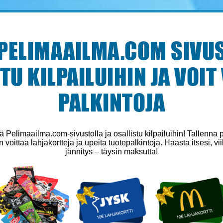
 PELIMAAILMA.COM SIVUS
TU KILPAILUIHIN JA VOIT
PALKINTOJA
jä Pelimaailma.com-sivustolla ja osallistu kilpailuihin! Tallenna 
 voittaa lahjakortteja ja upeita tuotepalkintoja. Haasta itsesi, v
jännitys – täysin maksutta!