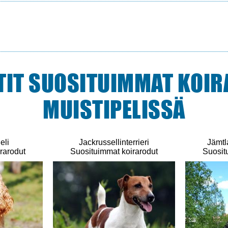
TIT SUOSITUIMMAT KOIR
MUISTIPELISSÄ
eli
Jackrussellinterrieri
Jämtl
rarodut
Suosituimmat koirarodut
Suosit