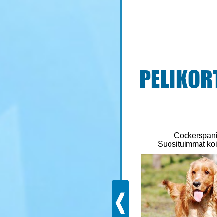
PELIKOR
Suomenlapinkoira
Cockerspani
Suosituimmat koirarodut
Suosituimmat koi