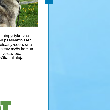
anninpystykorvaa
Kääpiösnautseri on alun
än pääsääntöisesti
perin ollut pääasiassa
etsästykseen, sillä
rottakoira, joka on
stetty myös karhua
pyydystänyt jyrsijöitä tallilla.
 ilvestä, jopa
Nykyisin siitä on tullut
säkanalintuja.
lähinnä seura- ja
harrastuskoira.