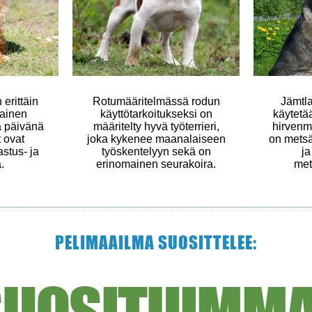
erittäin
Rotumääritelmässä rodun
Jämtl
lainen
käyttötarkoitukseksi on
käytetä
ä päivänä
määritelty hyvä työterrieri,
hirvenm
 ovat
joka kykenee maanalaiseen
on metsä
stus- ja
työskentelyyn sekä on
ja
.
erinomainen seurakoira.
met
PELIMAAILMA SUOSITTELEE: