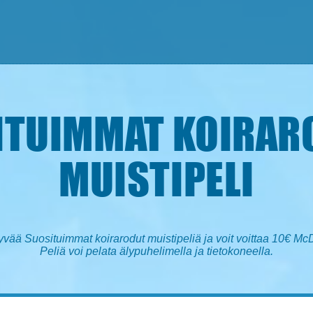
ITUIMMAT KOIRARO
MUISTIPELI
yvää Suosituimmat koirarodut muistipeliä ja voit voittaa 10€ McD
Peliä voi pelata älypuhelimella ja tietokoneella.