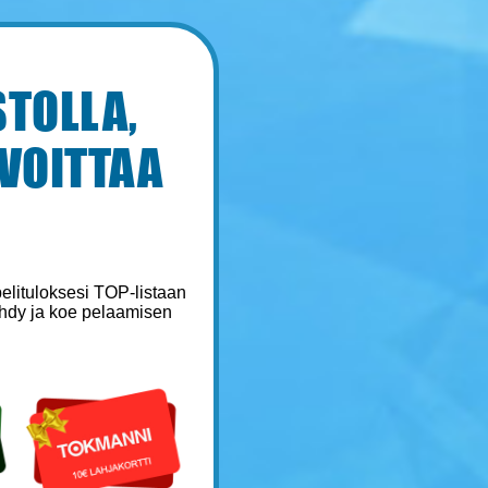
TOLLA,
 VOITTAA
pelituloksesi TOP-listaan
iihdy ja koe pelaamisen