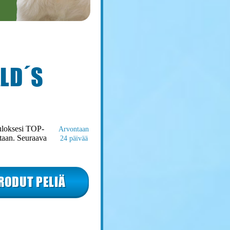
LD´S
tuloksesi TOP-
Arvontaan
ontaan. Seuraava
24 päivää
RODUT PELIÄ