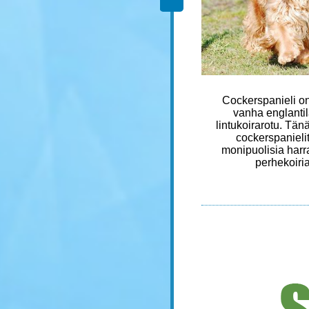
Suomenlapinkoira
Cockerspanieli on 
alkuperäinen käyttötarkoitus
vanha englanti
on poropaimennus. Koiria
lintukoirarotu. Tän
käytetään yhä
cockerspanielit
paimennustyössä myöskin
monipuolisia harra
lammas- ja nautatiloilla.
perhekoiria