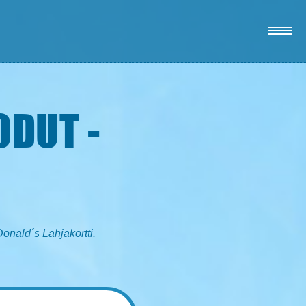
DUT -
onald´s Lahjakortti.