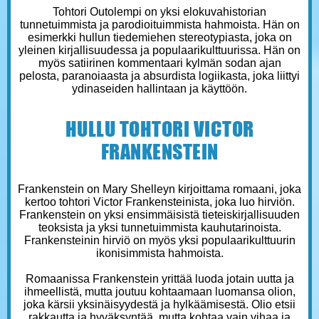
Tohtori Outolempi on yksi elokuvahistorian
tunnetuimmista ja parodioituimmista hahmoista. Hän on
esimerkki hullun tiedemiehen stereotypiasta, joka on
yleinen kirjallisuudessa ja populaarikulttuurissa. Hän on
myös satiirinen kommentaari kylmän sodan ajan
pelosta, paranoiaasta ja absurdista logiikasta, joka liittyi
ydinaseiden hallintaan ja käyttöön.
HULLU TOHTORI VICTOR
FRANKENSTEIN
Frankenstein on Mary Shelleyn kirjoittama romaani, joka
kertoo tohtori Victor Frankensteinista, joka luo hirviön.
Frankenstein on yksi ensimmäisistä tieteiskirjallisuuden
teoksista ja yksi tunnetuimmista kauhutarinoista.
Frankensteinin hirviö on myös yksi populaarikulttuurin
ikonisimmista hahmoista.
Romaanissa Frankenstein yrittää luoda jotain uutta ja
ihmeellistä, mutta joutuu kohtaamaan luomansa olion,
joka kärsii yksinäisyydestä ja hylkäämisestä. Olio etsii
rakkautta ja hyväksyntää, mutta kohtaa vain vihaa ja