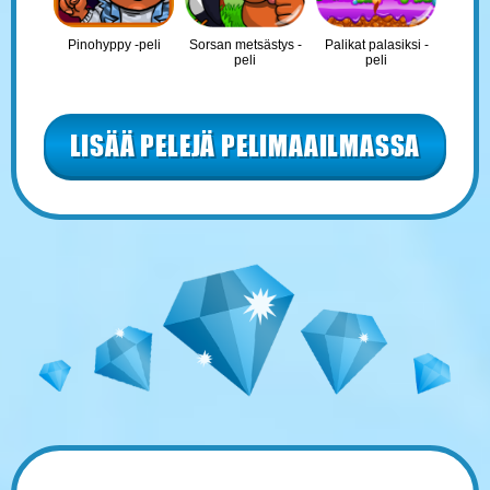
Pinohyppy -peli
Sorsan metsästys -
Palikat palasiksi -
peli
peli
LISÄÄ PELEJÄ PELIMAAILMASSA