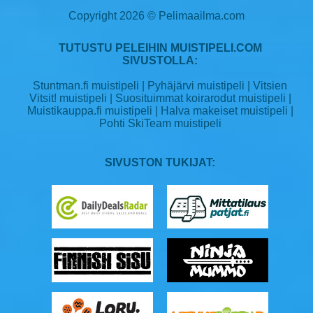
Copyright 2026 © Pelimaailma.com
TUTUSTU PELEIHIN MUISTIPELI.COM
SIVUSTOLLA:
Stuntman.fi muistipeli
|
Pyhäjärvi muistipeli
|
Vitsien
Vitsit! muistipeli
|
Suosituimmat koirarodut muistipeli
|
Muistikauppa.fi muistipeli
|
Halva makeiset muistipeli
|
Pohti SkiTeam muistipeli
SIVUSTON TUKIJAT: