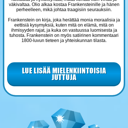
väkivaltaa. Olio alkaa kostaa Frankensteinille ja hänen
perheelleen, mikä johtaa traagisiin seurauksiin.
Frankenstein on kirja, joka herättää monia moraalisia ja
eettisiä kysymyksiä, kuten mitä on elämä, mitä on
ihmisyyden rajat, ja kuka on vastuussa luomisesta ja
tuhosta. Frankenstein on myös satiirinen kommentaari
1800-luvun tieteen ja yhteiskunnan tilasta.
LUE LISÄÄ MIELENKIINTOISIA
JUTTUJA