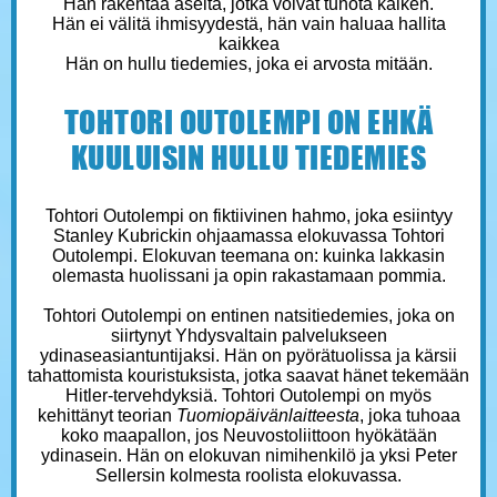
Hän rakentaa aseita, jotka voivat tuhota kaiken.
Hän ei välitä ihmisyydestä, hän vain haluaa hallita
kaikkea
Hän on hullu tiedemies, joka ei arvosta mitään.
TOHTORI OUTOLEMPI ON EHKÄ
KUULUISIN HULLU TIEDEMIES
Tohtori Outolempi on fiktiivinen hahmo, joka esiintyy
Stanley Kubrickin ohjaamassa elokuvassa Tohtori
Outolempi. Elokuvan teemana on: kuinka lakkasin
olemasta huolissani ja opin rakastamaan pommia.
Tohtori Outolempi on entinen natsitiedemies, joka on
siirtynyt Yhdysvaltain palvelukseen
ydinaseasiantuntijaksi. Hän on pyörätuolissa ja kärsii
tahattomista kouristuksista, jotka saavat hänet tekemään
Hitler-tervehdyksiä. Tohtori Outolempi on myös
kehittänyt teorian
Tuomiopäivänlaitteesta
, joka tuhoaa
koko maapallon, jos Neuvostoliittoon hyökätään
ydinasein. Hän on elokuvan nimihenkilö ja yksi Peter
Sellersin kolmesta roolista elokuvassa.