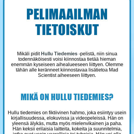
PELIMAAILMAN
TIETOISKUT
Mikäli pidit
Hullu Tiedemies
-pelistä, niin sinua
todennäköisesti voisi kiinnostaa tietää hieman
enemmän kyseiseen aihealueeseen liittyen. Olemme
tähän alle keränneet kiinnostavaa lisätietoa Mad
Scientist aiheeseen liittyen.
MIKÄ ON HULLU TIEDEMIES?
Hullu tiedemies on fiktiivinen hahmo, joka esiintyy usein
kirjallisuudessa, elokuvissa ja videopeleissä. Hän on
yleensä älykäs, mutta myös mielenvikainen ja paha.
Hän keksii erilaisia laitteita, kokeita ja suunnitelmia,