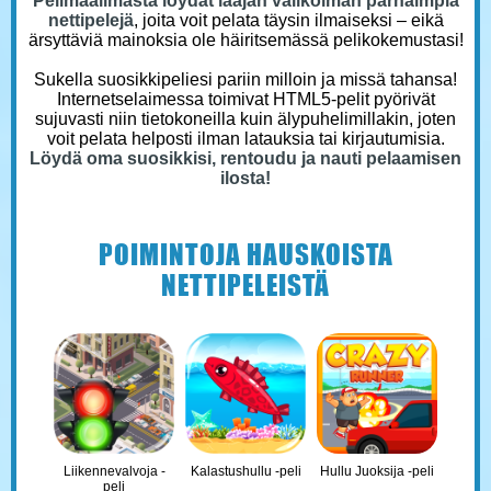
Pelimaailmasta löydät laajan valikoiman parhaimpia
nettipelejä
, joita voit pelata täysin ilmaiseksi – eikä
ärsyttäviä mainoksia ole häiritsemässä pelikokemustasi!
Sukella suosikkipeliesi pariin milloin ja missä tahansa!
Internetselaimessa toimivat HTML5-pelit pyörivät
sujuvasti niin tietokoneilla kuin älypuhelimillakin, joten
voit pelata helposti ilman latauksia tai kirjautumisia.
Löydä oma suosikkisi, rentoudu ja nauti pelaamisen
ilosta!
POIMINTOJA HAUSKOISTA
NETTIPELEISTÄ
Liikennevalvoja -
Kalastushullu -peli
Hullu Juoksija -peli
peli