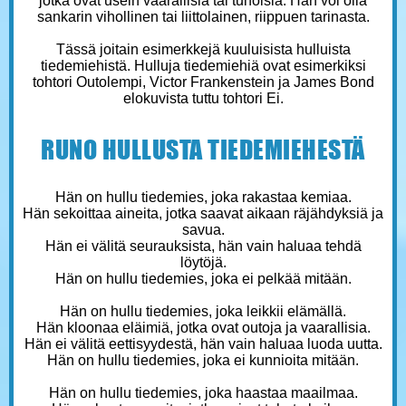
jotka ovat usein vaarallisia tai tuhoisia. Hän voi olla
sankarin vihollinen tai liittolainen, riippuen tarinasta.
Tässä joitain esimerkkejä kuuluisista hulluista
tiedemiehistä. Hulluja tiedemiehiä ovat esimerkiksi
tohtori Outolempi, Victor Frankenstein ja James Bond
elokuvista tuttu tohtori Ei.
RUNO HULLUSTA TIEDEMIEHESTÄ
Hän on hullu tiedemies, joka rakastaa kemiaa.
Hän sekoittaa aineita, jotka saavat aikaan räjähdyksiä ja
savua.
Hän ei välitä seurauksista, hän vain haluaa tehdä
löytöjä.
Hän on hullu tiedemies, joka ei pelkää mitään.
Hän on hullu tiedemies, joka leikkii elämällä.
Hän kloonaa eläimiä, jotka ovat outoja ja vaarallisia.
Hän ei välitä eettisyydestä, hän vain haluaa luoda uutta.
Hän on hullu tiedemies, joka ei kunnioita mitään.
Hän on hullu tiedemies, joka haastaa maailmaa.