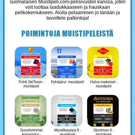
suomalaisen Muistipeli.com-pelisivuston kanssa, joten
voit luottaa laadukkaaseen ja hauskaan
pelikokemukseen. Aloita pelaaminen jo tänään ja
tavoittele palkintoja!
POIMINTOJA MUISTIPELEISTÄ
Pohti SkiTeam -
Pyhäjärvi -muistipeli
Halva makeiset -
muistipeli
muistipeli
Suosituimmat
Muistikauppa.fi -
Stuntman.fi -
koirarodut -
muistipeli
muistipeli