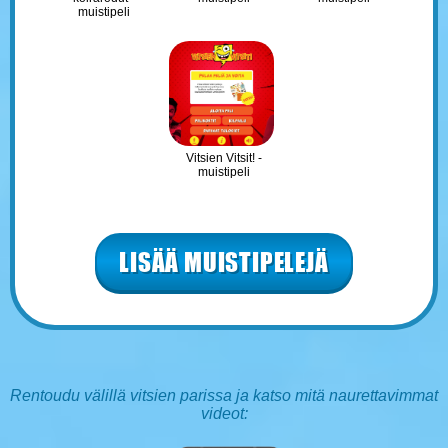
muistipeli
Vitsien Vitsit! -
muistipeli
LISÄÄ MUISTIPELEJÄ
Rentoudu välillä vitsien parissa ja katso mitä naurettavimmat
videot: