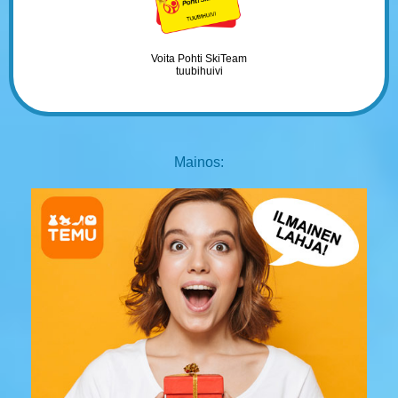
Voita Pohti SkiTeam
tuubihuivi
Mainos: