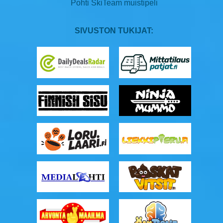
Pohti SkiTeam muistipeli
SIVUSTON TUKIJAT: