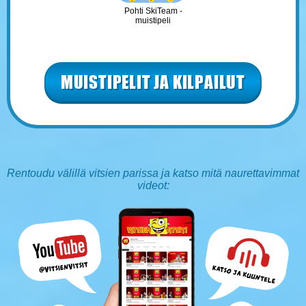
Pohti SkiTeam -
muistipeli
MUISTIPELIT JA KILPAILUT
Rentoudu välillä vitsien parissa ja katso mitä naurettavimmat
videot: