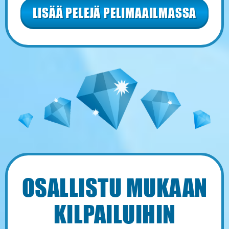
LISÄÄ PELEJÄ PELIMAAILMASSA
OSALLISTU MUKAAN
KILPAILUIHIN